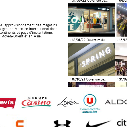
31/05/22
Ouverture de...
04/0
>
>
re l'approvisionnement des magasins
u groupe Mercure International dans
continents et pays d'implantations,
au Moyen-Orient et en Asie.
18/01/22
Ouverture du...
16/1
>
>
07/10/21
Ouverture de...
31/0
>
>
14/11/19
Ouverture du...
19/0
>
>
DU...