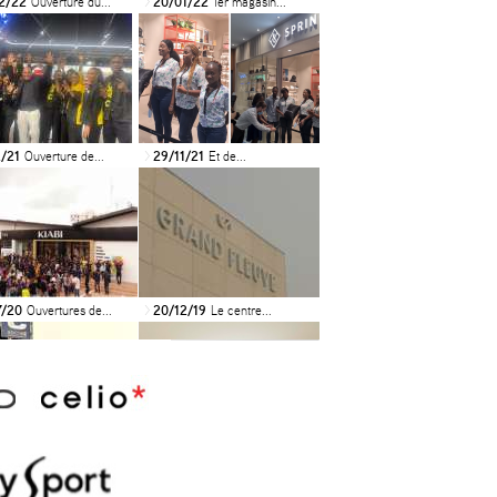
2/22
Ouverture du...
20/01/22
1er magasin...
>
2/21
Ouverture de...
29/11/21
Et de...
>
7/20
Ouvertures de...
20/12/19
Le centre...
>
9/19
INAUGURATION
18/07/19
N’KIDS OUVRE...
>