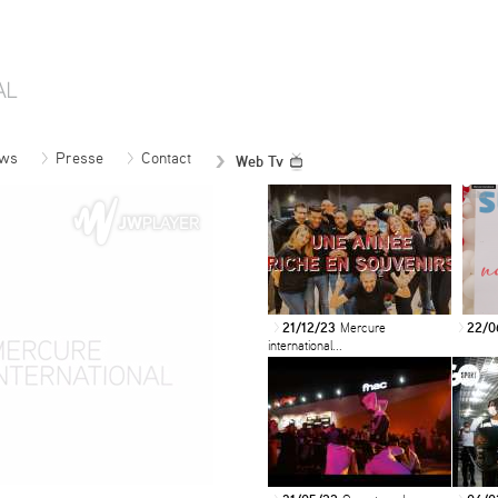
ws
Presse
Contact
Web Tv
21/12/23
Mercure
22/0
>
>
international...