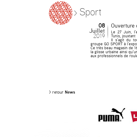
Sport
08
Ouverture 
Juillet
Le 27 Juin, l
2019
Tunis, jouxtan
Il s’agit du 
groupe GO SPORT à l’expor
Ce très beau magasin de 1
la glisse urbaine ainsi qu’
aux professionnels de rouler
> retour
News