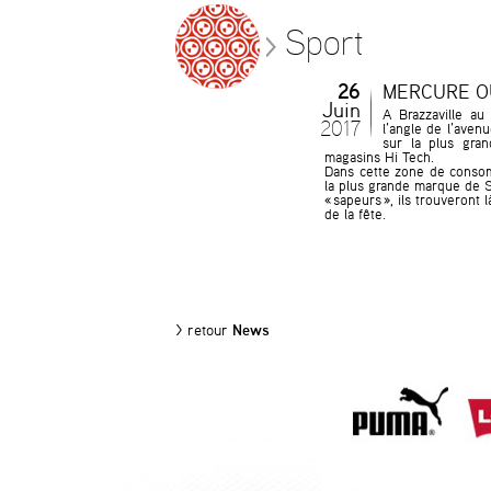
Sport
26
MERCURE O
Juin
A Brazzaville au
2017
l’angle de l’ave
sur la plus gra
magasins Hi Tech.
Dans cette zone de consom
la plus grande marque de Sp
« sapeurs », ils trouveront l
de la fête.
> retour
News