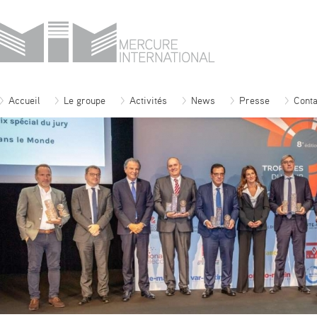
Accueil
Le groupe
Activités
News
Presse
Conta