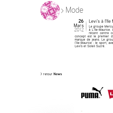
Mode
26
Levi's à l'îl
Mars
Le groupe Mercur
2012
à L’Ile-Maurice.
récent centre 
concept est le premier d’
marque de jeans. Le group
l’Ile-Maurice : le sport, 
Levi’s et Soleil Sucré.
> retour
News