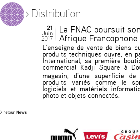
Distribution
21
La FNAC poursuit so
Juin
Afrique Francophone
2017
L’enseigne de vente de biens cul
produits techniques ouvre, en p
International, sa première bou
commercial Kadji Square à Do
magasin, d’une superficie d
produits variés comme le son,
logiciels et matériels informat
photo et objets connectés.
> retour
News