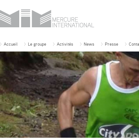
Accueil
Le groupe
Activités
News
Presse
Conta