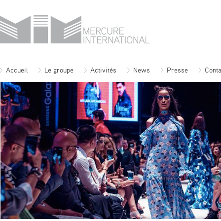
Accueil
Le groupe
Activités
News
Presse
Conta