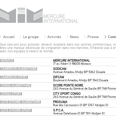
Accueil
Le groupe
Activités
News
Presse
Cont
Que cela soit pour postuler, devenir locataire dans nos centres commerciaux, o
êtes une marque désireuse de s'implanter dans nos marchés, N’hésitez pas à en
avec nos équipes à travers le monde.
MONACO
MERCURE INTERNATIONAL
17 av Albert II 98005 Monaco
CAMEROUN ALIMENTAIRE
SODICAM
Avenue Amadou Ahidjo BP 5362 Douala
CAMEROUN SPORT
DIFCAM
Boulevard Amadou Ahidjo BP 1543 Douala
CONGO ALIMENTAIRE
SCORE POINTE NOIRE
263 Avenue du Général de Gaulle BP 748 Pointe
CONGO SPORT
CITY SPORT CONGO
263 Avenue du Général de Gaulle BP 748 Pointe
CÔTE D'IVOIRE ALIMENTAIRE
PROSUMA
Rue des Carossiers 01 BP 3747 Abidjan 01
CÔTE D'IVOIRE SPORT
S.P.C.A.
Avenue Delafosse 01 BP 1511 Abidjan 01