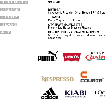
GABON ALIMENTAIRE
SODIGAB
GABON SPORT
DISTRIGA
8 avenue du President Omar Bongo BP 4494 Lib
GUADELOUPE
TERANGA
Morne Vergain 97139 Les Abymes
ILE MAURICE
CITY SPORT MAURICE LTEE
Phoenix Les Halles Maurice Phoenix
MAROC
MERCURE INTERNATIONAL OF MOROCCO
Site Atlantic Logistic Boulevard Moulay Slima
Casablanca
MARTINIQUE
ALDIGO
Centre commercial La Galleria 97232 Le Lament
REUNION
SPCR SAS
120 Velasquez 97420 Le Port
SENEGAL ALIMENTAIRE
DAMAG
44 avenue Georges Pompidou BP 1517 Dakar
SENEGAL SPORT
CITYSEN
44 avenue Georges Pompidou BP 2940 Dakar
TUNISIE
MERCURE INTERNATIONAL OF TUNISIA
15 Rue Dag Hammarskjöld 1001 Tunis